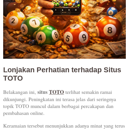
Lonjakan Perhatian terhadap Situs
TOTO
situs
TOTO
Belakangan ini,
terlihat semakin ramai
dikunjungi. Peningkatan ini terasa jelas dari seringnya
topik TOTO muncul dalam berbagai percakapan dan
pembahasan online.
Keramaian tersebut menunjukkan adanya minat yang terus