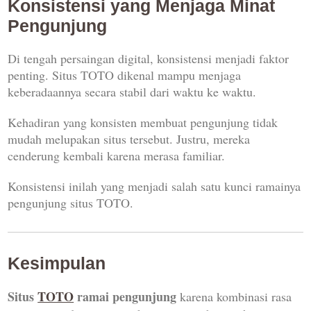
Konsistensi yang Menjaga Minat
Pengunjung
Di tengah persaingan digital, konsistensi menjadi faktor
penting. Situs TOTO dikenal mampu menjaga
keberadaannya secara stabil dari waktu ke waktu.
Kehadiran yang konsisten membuat pengunjung tidak
mudah melupakan situs tersebut. Justru, mereka
cenderung kembali karena merasa familiar.
Konsistensi inilah yang menjadi salah satu kunci ramainya
pengunjung situs TOTO.
Kesimpulan
Situs
TOTO
ramai pengunjung
karena kombinasi rasa