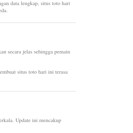
an data lengkap, situs toto hari
eda.
ikan secara jelas sehingga pemain
buat situs toto hari ini terasa
 berkala. Update ini mencakup