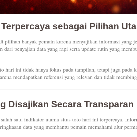
ni Terpercaya sebagai Pilihan Ut
adi pilihan banyak pemain karena menyajikan informasi yang j
 dari penyajian data yang rapi serta update rutin yang memb
to hari ini tidak hanya fokus pada tampilan, tetapi juga pada k
rena mendapatkan referensi yang relevan dan tidak membin
g Disajikan Secara Transparan
alah satu indikator utama situs toto hari ini terpercaya. Infor
 ringkasan data yang membantu pemain memahami alur perma