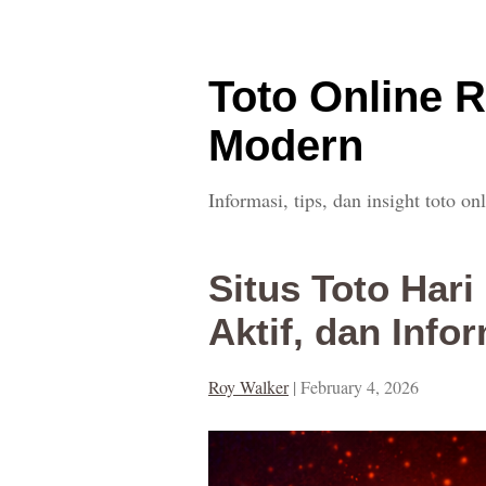
Toto Online 
Modern
Informasi, tips, dan insight toto o
Situs Toto Hari
Aktif, dan Info
Roy Walker
|
February 4, 2026