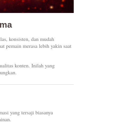
ama
elas, konsisten, dan mudah
uat pemain merasa lebih yakin saat
ualitas konten. Inilah yang
gungkan.
masi yang tersaji biasanya
inan.