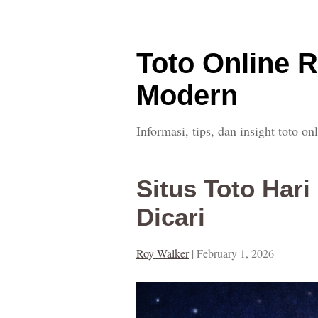
Toto Online 
Modern
Informasi, tips, dan insight toto o
Situs Toto Hari
Dicari
Roy Walker
|
February 1, 2026