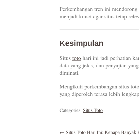
Perkembangan tren ini mendorong pe
menjadi kunci agar situs tetap rele
Kesimpulan
Situs
toto
hari ini jadi perhatian 
data yang jelas, dan penyajian yan
diminati.
Mengikuti perkembangan situs toto 
yang diperoleh terasa lebih lengkap
Categories:
Situs Toto
←
Situs Toto Hari Ini: Kenapa Banyak 