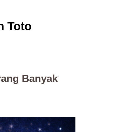
n Toto
o yang Banyak