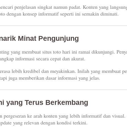
encari penjelasan singkat namun padat. Konten yang langsung 
toto dengan konsep informatif seperti ini semakin diminati.
narik Minat Pengunjung
ting yang membuat situs toto hari ini ramai dikunjungi. Pen
kap informasi secara cepat dan akurat.
erasa lebih kredibel dan meyakinkan. Inilah yang membuat p
etapi juga memberikan dasar informasi yang jelas.
 Ini yang Terus Berkembang
an pergeseran ke arah konten yang lebih informatif dan visu
 update yang relevan dengan kondisi terkini.