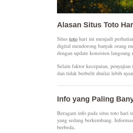
Alasan Situs Toto Har
Situs
toto
hari ini menjadi perhati
digital mendorong banyak orang men
dengan update konsisten langsung 
Selain faktor kecepatan, penyajian
dan tidak berbelit dinilai lebih 
Info yang Paling Ban
Beragam info pada situs toto hari 
yang sedang berkembang. Informas
berbeda.