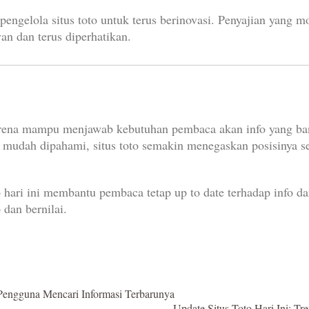
ngelola situs toto untuk terus berinovasi. Penyajian yang mo
van dan terus diperhatikan.
karena mampu menjawab kebutuhan pembaca akan info yang ban
g mudah dipahami, situs toto semakin menegaskan posisinya s
hari ini membantu pembaca tetap up to date terhadap info dan
 dan bernilai.
Pengguna Mencari Informasi Terbarunya
Update Situs Toto Hari Ini: 