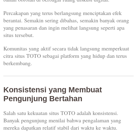
Percakapan yang terus berlangsung menciptakan efek
berantai. Semakin sering dibahas, semakin banyak orang
yang penasaran dan ingin melihat langsung seperti apa
situs tersebut.
Komunitas yang aktif secara tidak langsung memperkuat
citra situs TOTO sebagai platform yang hidup dan terus
berkembang.
Konsistensi yang Membuat
Pengunjung Bertahan
Salah satu kekuatan situs TOTO adalah konsistensi.
Banyak pengunjung menilai bahwa pengalaman yang
mereka dapatkan relatif stabil dari waktu ke waktu.