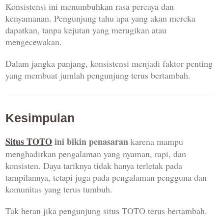
Konsistensi ini menumbuhkan rasa percaya dan
kenyamanan. Pengunjung tahu apa yang akan mereka
dapatkan, tanpa kejutan yang merugikan atau
mengecewakan.
Dalam jangka panjang, konsistensi menjadi faktor penting
yang membuat jumlah pengunjung terus bertambah.
Kesimpulan
Situs TOTO
ini bikin penasaran
karena mampu
menghadirkan pengalaman yang nyaman, rapi, dan
konsisten. Daya tariknya tidak hanya terletak pada
tampilannya, tetapi juga pada pengalaman pengguna dan
komunitas yang terus tumbuh.
Tak heran jika pengunjung situs TOTO terus bertambah.