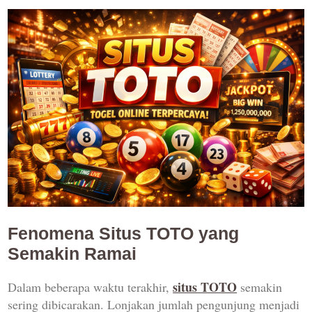
Fenomena Situs TOTO yang
Semakin Ramai
situs TOTO
Dalam beberapa waktu terakhir,
semakin
sering dibicarakan. Lonjakan jumlah pengunjung menjadi