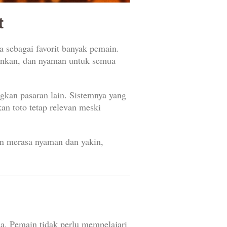
t
sebagai favorit banyak pemain.
mainkan, dan nyaman untuk semua
kan pasaran lain. Sistemnya yang
an toto tetap relevan meski
ain merasa nyaman dan yakin,
a. Pemain tidak perlu mempelajari