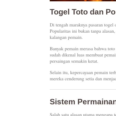
Togel Toto dan Po
Di tengah maraknya pasaran togel o
Popularitas ini bukan tanpa alasan
kalangan pemain.
Banyak pemain merasa bahwa toto 
sudah dikenal luas membuat pemain 
persaingan semakin ketat.
Selain itu, kepercayaan pemain ter
mereka cenderung setia dan menjad
Sistem Permainan
Salah satu alasan utama mengapa t