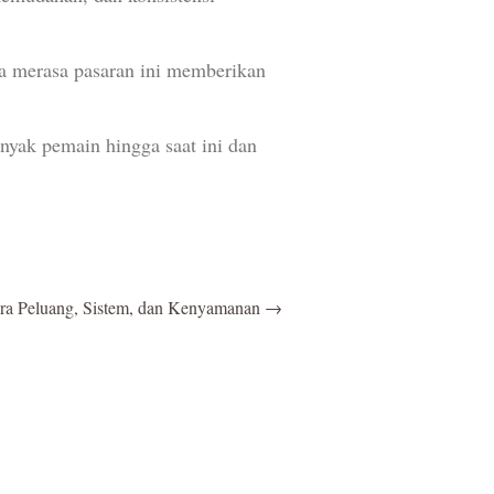
a merasa pasaran ini memberikan
anyak pemain hingga saat ini dan
tara Peluang, Sistem, dan Kenyamanan
→