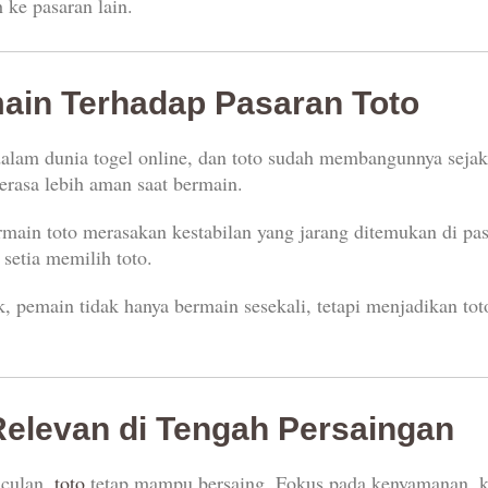
ke pasaran lain.
ain Terhadap Pasaran Toto
lam dunia togel online, dan toto sudah membangunnya sejak 
rasa lebih aman saat bermain.
ain toto merasakan kestabilan yang jarang ditemukan di pasa
setia memilih toto.
, pemain tidak hanya bermain sesekali, tetapi menjadikan toto
Relevan di Tengah Persaingan
nculan,
toto
tetap mampu bersaing. Fokus pada kenyamanan, k