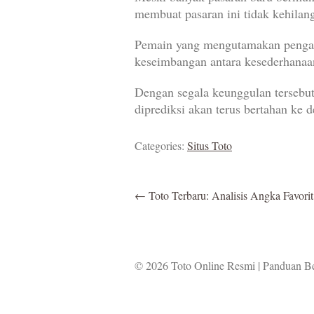
membuat pasaran ini tidak kehila
Pemain yang mengutamakan pengala
keseimbangan antara kesederhanaa
Dengan segala keunggulan tersebut,
diprediksi akan terus bertahan ke 
Categories:
Situs Toto
←
Toto Terbaru: Analisis Angka Favori
© 2026 Toto Online Resmi | Panduan B